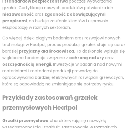
i
standardów bezpieczeństwa
podczas wytwarzania
grzałek. Certyfikacja naszych produktów potwierdza ich
niezawodność
oraz
zgodność z obowiązującymi
przepisami
, co buduje zaufanie klientów i usprawnia
eksploatację w różnych sektorach.
Co więcej, dzięki ciągłym badaniom oraz rozwojowi nowych
technologii w Heatpol, proces produkcji grzałek staje się coraz
bardziej
przyjazny dla środowiska
. To doskonale wpisuje się
w globalne tendencje związane z
ochroną natury
oraz
oszczędnością energii
. Inwestycje w badania nad nowymi
materiałami i metodami produkcji prowadzą do
opracowywania bardziej efektywnych rozwiązań grzewczych,
które są odpowiedzią na zmieniające się potrzeby rynku.
Przykłady zastosowań grzałek
przemysłowych Heatpol
Grzałki przemysłowe
charakteryzują się niezwykłą
wszechstronnością i znajdują zastosowanie w rozmaitych