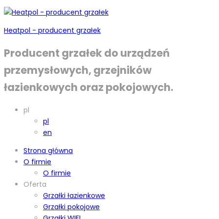
Heatpol - producent grzałek
Producent grzałek do urządzeń
przemysłowych, grzejników
łazienkowych oraz pokojowych.
pl
pl
en
Strona główna
O firmie
O firmie
Oferta
Grzałki łazienkowe
Grzałki pokojowe
Grzałki WIFI