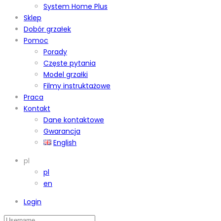
System Home Plus
Sklep
Dobór grzałek
Pomoc
Porady
Częste pytania
Model grzałki
Filmy instruktażowe
Praca
Kontakt
Dane kontaktowe
Gwarancja
English
pl
pl
en
Login