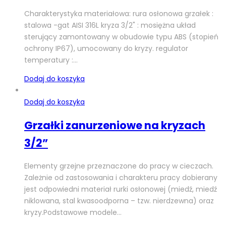
Charakterystyka materiałowa: rura osłonowa grzałek :
stalowa -gat AISI 316L kryza 3/2" : mosiężna układ
sterujący zamontowany w obudowie typu ABS (stopień
ochrony IP67), umocowany do kryzy. regulator
temperatury :…
Dodaj do koszyka
Dodaj do koszyka
Grzałki zanurzeniowe na kryzach
3/2”
Elementy grzejne przeznaczone do pracy w cieczach.
Zależnie od zastosowania i charakteru pracy dobierany
jest odpowiedni materiał rurki osłonowej (miedź, miedź
niklowana, stal kwasoodporna – tzw. nierdzewna) oraz
kryzy.Podstawowe modele…