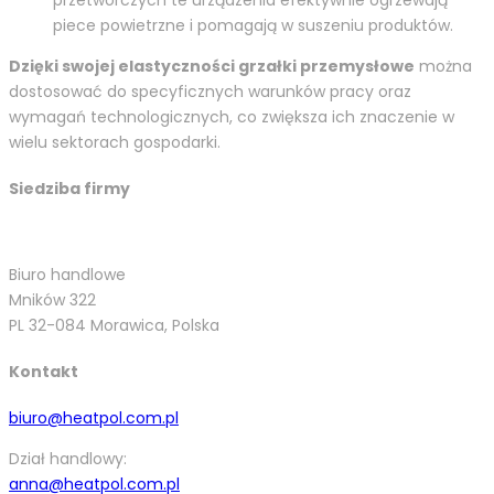
przetwórczych te urządzenia efektywnie ogrzewają
piece powietrzne i pomagają w suszeniu produktów.
Dzięki swojej elastyczności grzałki przemysłowe
można
dostosować do specyficznych warunków pracy oraz
wymagań technologicznych, co zwiększa ich znaczenie w
wielu sektorach gospodarki.
Siedziba firmy
Biuro handlowe
Mników 322
PL 32-084 Morawica, Polska
Kontakt
biuro@heatpol.com.pl
Dział handlowy:
anna@heatpol.com.pl