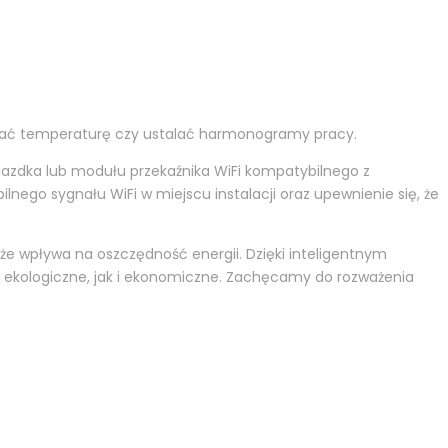
lować temperaturę czy ustalać harmonogramy pracy.
niazdka lub modułu przekaźnika WiFi kompatybilnego z
lnego sygnału WiFi w miejscu instalacji oraz upewnienie się, że
kże wpływa na oszczędność energii. Dzięki inteligentnym
kologiczne, jak i ekonomiczne. Zachęcamy do rozważenia