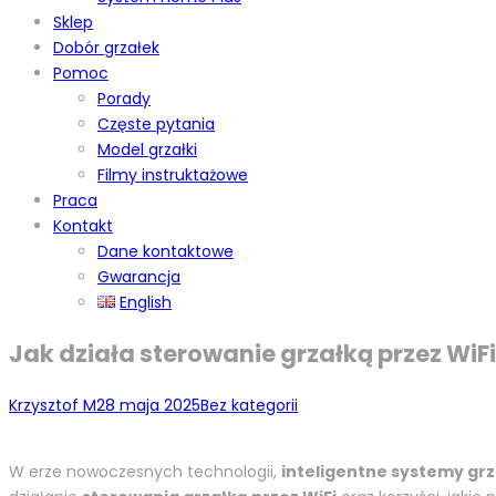
Sklep
Dobór grzałek
Pomoc
Porady
Częste pytania
Model grzałki
Filmy instruktażowe
Praca
Kontakt
Dane kontaktowe
Gwarancja
English
Jak działa sterowanie grzałką przez WiF
Krzysztof M
28 maja 2025
Bez kategorii
W erze nowoczesnych technologii,
inteligentne systemy gr