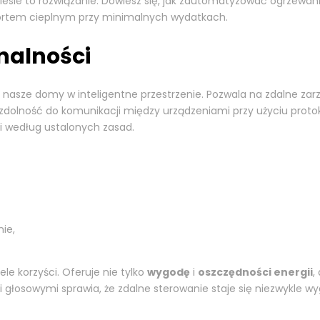
 niesie to rozwiązanie. Dowiesz się, jak zautomatyzować ogrzewan
ortem cieplnym przy minimalnych wydatkach.
nalności
nasze domy w inteligentne przestrzenie. Pozwala na zdalne zarzą
o zdolność do komunikacji między urządzeniami przy użyciu proto
ji według ustalonych zasad.
ie,
 korzyści. Oferuje nie tylko
wygodę
i
oszczędności energii
,
i głosowymi sprawia, że zdalne sterowanie staje się niezwykle w