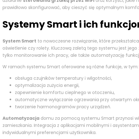
działanie
sterowania grzałką przez WiFi
oraz korzyści, jakie
prawidłowo skonfigurować, aby cieszyć się optymalnym komf
Systemy Smart i ich funkcjo
System Smart
to nowoczesne rozwiązanie, które przekształca 
oświetlenie czy rolety. Kluczową zaletą tego systemu jest jeg
tylko monitorowanie ich pracy, ale także automatyzację funkc
W ramach systemu Smart oferowane są różne funkcje, w tym:
obsługa czujników temperatury i wilgotności,
optymalizacja zużycia energii,
zapewnienie komfortu cieplnego w otoczeniu,
automatyczne wyłączanie ogrzewania przy otwartym okn
tworzenie harmonogramów pracy urządzeń.
Automatyzacja
domu za pomocą systemu Smart przynosi wiele
zamieszkania. Integracja z aplikacjami mobilnymi i asystentam
indywidualnymi preferencjami użytkownika.