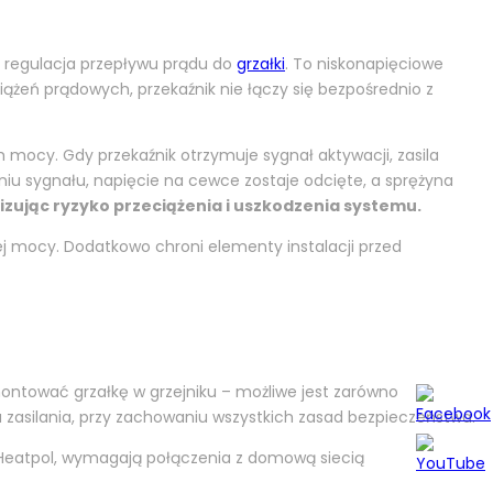
 regulacja przepływu prądu do
grzałki
. To niskonapięciowe
ążeń prądowych, przekaźnik nie łączy się bezpośrednio z
mocy. Gdy przekaźnik otrzymuje sygnał aktywacji, zasila
niu sygnału, napięcie na cewce zostaje odcięte, a sprężyna
zując ryzyko przeciążenia i uszkodzenia systemu.
j mocy. Dodatkowo chroni elementy instalacji przed
montować grzałkę w grzejniku – możliwe jest zarówno
dła zasilania, przy zachowaniu wszystkich zasad bezpieczeństwa.
eatpol, wymagają połączenia z domową siecią