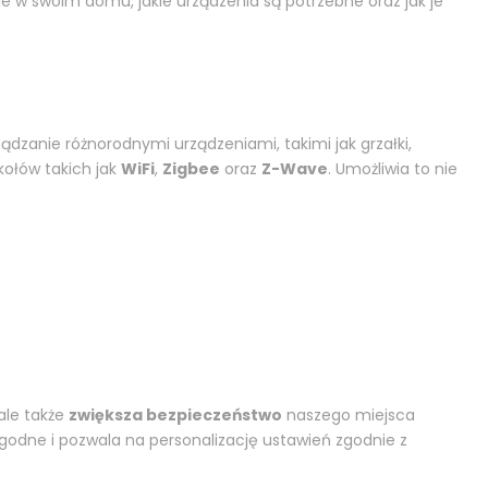
ie w swoim domu, jakie urządzenia są potrzebne oraz jak je
dzanie różnorodnymi urządzeniami, takimi jak grzałki,
kołów takich jak
WiFi
,
Zigbee
oraz
Z-Wave
. Umożliwia to nie
 ale także
zwiększa bezpieczeństwo
naszego miejsca
ygodne i pozwala na personalizację ustawień zgodnie z