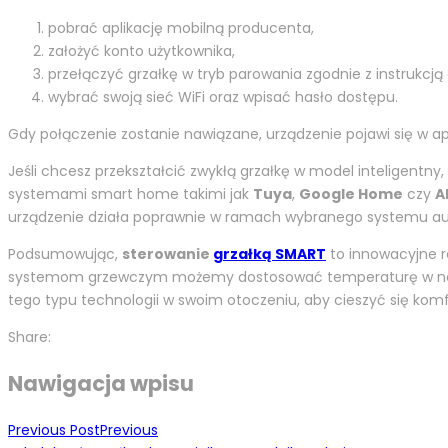
pobrać aplikację mobilną producenta,
założyć konto użytkownika,
przełączyć grzałkę w tryb parowania zgodnie z instrukcją 
wybrać swoją sieć WiFi oraz wpisać hasło dostępu.
Gdy połączenie zostanie nawiązane, urządzenie pojawi się w a
Jeśli chcesz przekształcić zwykłą grzałkę w model inteligentn
systemami smart home takimi jak
Tuya
,
Google Home
czy
A
urządzenie działa poprawnie w ramach wybranego systemu a
Podsumowując,
sterowanie
grzałką SMART
to innowacyjne ro
systemom grzewczym możemy dostosować temperaturę w naszy
tego typu technologii w swoim otoczeniu, aby cieszyć się ko
Share:
Nawigacja wpisu
Previous Post
Previous