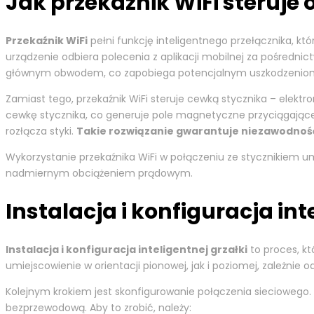
Jak przekaźnik WiFi steru
Przekaźnik WiFi
pełni funkcję inteligentnego przełącznika, 
urządzenie odbiera polecenia z aplikacji mobilnej za pośredni
głównym obwodem, co zapobiega potencjalnym uszkodzeniom
Zamiast tego, przekaźnik WiFi steruje cewką stycznika – elek
cewkę stycznika, co generuje pole magnetyczne przyciągające 
rozłącza styki.
Takie rozwiązanie gwarantuje niezawodność
Wykorzystanie przekaźnika WiFi w połączeniu ze stycznikiem u
nadmiernym obciążeniem prądowym.
Instalacja i konfiguracja int
Instalacja i konfiguracja inteligentnej grzałki
to proces, kt
umiejscowienie w orientacji pionowej, jak i poziomej, zależnie 
Kolejnym krokiem jest skonfigurowanie połączenia sieciowego.
bezprzewodową. Aby to zrobić, należy: