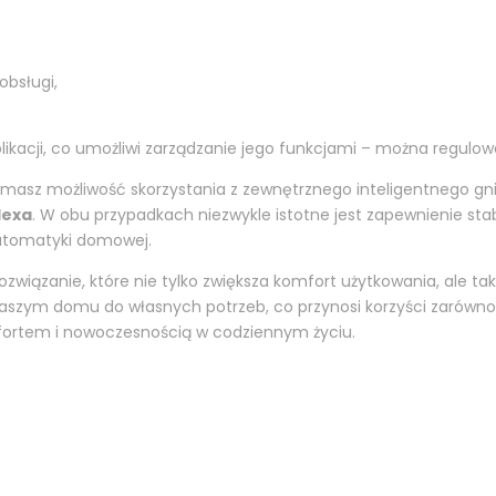
obsługi,
plikacji, co umożliwi zarządzanie jego funkcjami – można regu
y, masz możliwość skorzystania z zewnętrznego inteligentnego g
lexa
. W obu przypadkach niezwykle istotne jest zapewnienie stabi
utomatyki domowej.
związanie, które nie tylko zwiększa komfort użytkowania, ale ta
m domu do własnych potrzeb, co przynosi korzyści zarówno e
mfortem i nowoczesnością w codziennym życiu.