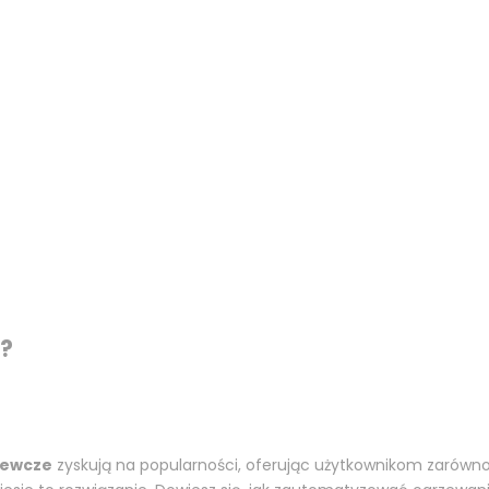
i?
zewcze
zyskują na popularności, oferując użytkownikom zarówno 