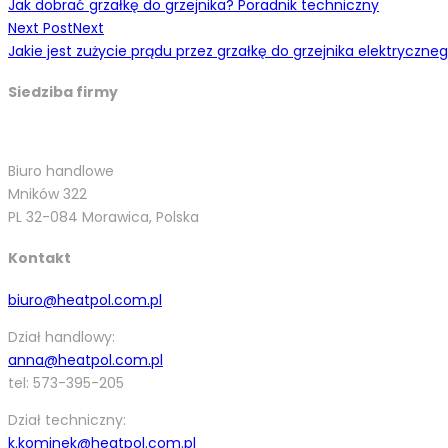
Jak dobrać grzałkę do grzejnika? Poradnik techniczny
Next Post
Next
Jakie jest zużycie prądu przez grzałkę do grzejnika elektryczne
Siedziba firmy
Biuro handlowe
Mników 322
PL 32-084 Morawica, Polska
Kontakt
biuro@heatpol.com.pl
Dział handlowy:
anna@heatpol.com.pl
tel: 573-395-205
Dział techniczny:
k.kominek@heatpol.com.pl