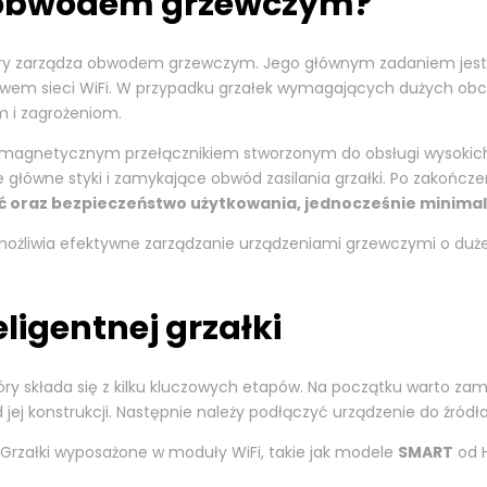
je obwodem grzewczym?
który zarządza obwodem grzewczym. Jego głównym zadaniem jest
ctwem sieci WiFi. W przypadku grzałek wymagających dużych obci
 i zagrożeniom.
tromagnetycznym przełącznikiem stworzonym do obsługi wysokich 
główne styki i zamykające obwód zasilania grzałki. Po zakończe
 oraz bezpieczeństwo użytkowania, jednocześnie minimali
możliwia efektywne zarządzanie urządzeniami grzewczymi o duże
eligentnej grzałki
óry składa się z kilku kluczowych etapów. Na początku warto za
od jej konstrukcji. Następnie należy podłączyć urządzenie do źró
 Grzałki wyposażone w moduły WiFi, takie jak modele
SMART
od H